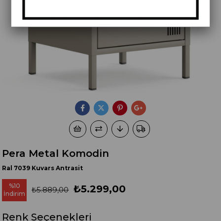
Pera Metal Komodin
Ral 7039 Kuvars Antrasit
%
10
₺5.299,00
₺5.889,00
İndirim
Renk Seçenekleri