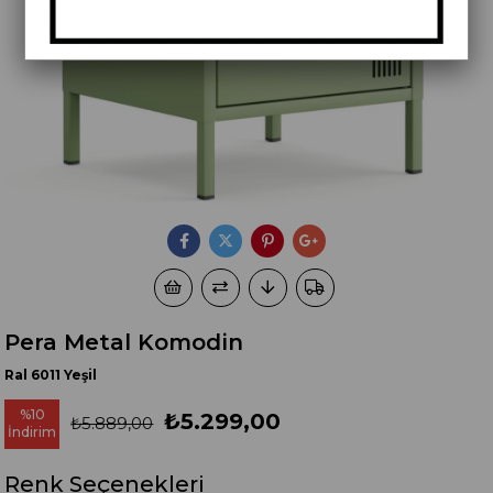
Pera Metal Komodin
Ral 6011 Yeşil
%
10
₺5.299,00
₺5.889,00
İndirim
Renk Seçenekleri