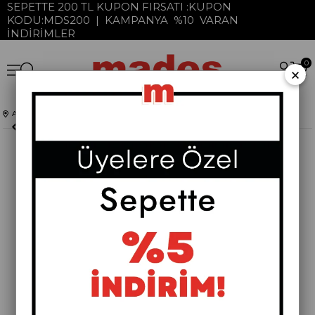
SEPETTE 200 TL KUPON FIRSATI :KUPON
KODU:MDS200 | KAMPANYA %10 VARAN
İNDİRİMLER
0
×
Anasayfa
Pera Koleksiyonu
Komodinler
Pera Metal Komodin
›