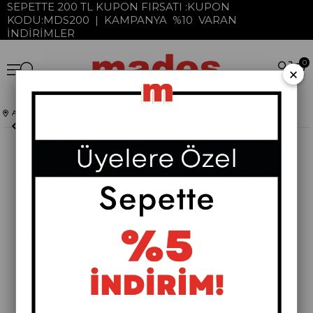
SEPETTE 200 TL KUPON FIRSATI :KUPON
KODU:MDS200 | KAMPANYA %10 VARAN
İNDİRİMLER
0
×
Anasayfa
Pera Koleksiyonu
Komodinler
Pera Metal Komodin
›