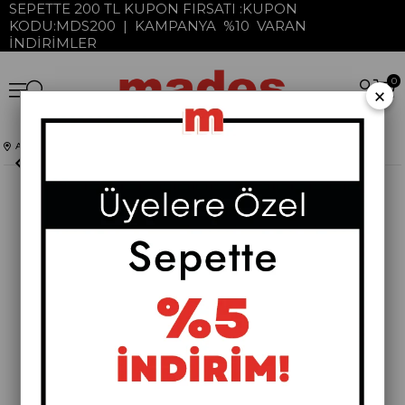
SEPETTE 200 TL KUPON FIRSATI :KUPON
KODU:MDS200 | KAMPANYA %10 VARAN
İNDİRİMLER
0
×
Anasayfa
Pera Koleksiyonu
Komodinler
Pera Metal Komodin
›